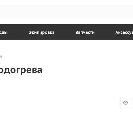
оды
Экипировка
Запчасти
Аксессу
ва
подогрева