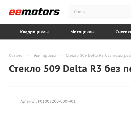
Квадроциклы
Мотоциклы
Снегох
—
—
Каталог
Экипировка
Стекло 509 Delta R3 без подогре
Стекло 509 Delta R3 без 
Артикул:
F01003200-000-401