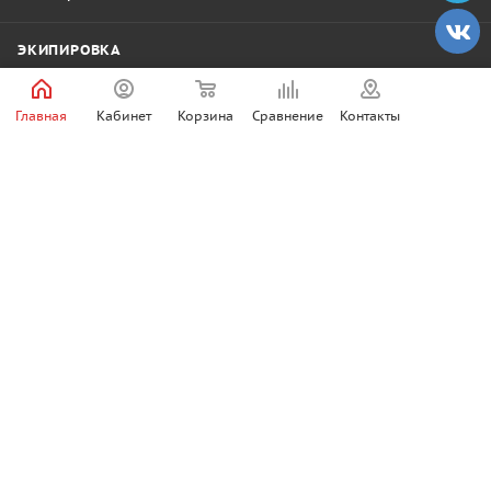
ЭКИПИРОВКА
КОМПАНИЯ
Главная
Кабинет
Корзина
Сравнение
Контакты
ИНФОРМАЦИЯ
ПОМОЩЬ
+7 (922) 318-99-44
ЗАКАЗАТЬ ЗВОНОК
eemotors@mail.ru
EEMotors
Пермь
,
Деревообделочная, 8Ф
+7 (342) 200–99–88