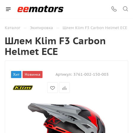
—
—
Каталог
Экипировка
Шлем Klim F3 Carbon Helmet ECE
Шлем Klim F3 Carbon
Helmet ECE
Артикул:
3761-002-150-003
Хит
Новинка