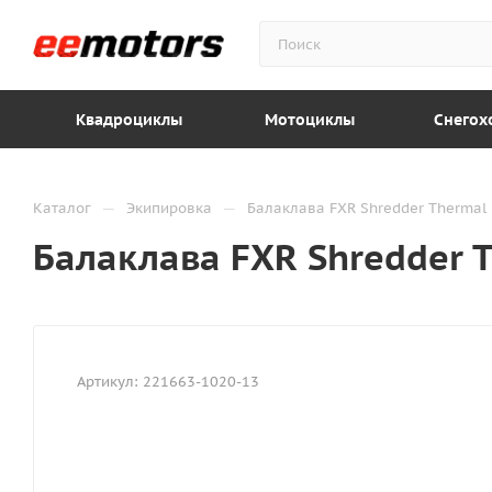
Квадроциклы
Мотоциклы
Снегох
—
—
Каталог
Экипировка
Балаклава FXR Shredder Thermal
Балаклава FXR Shredder 
Артикул:
221663-1020-13