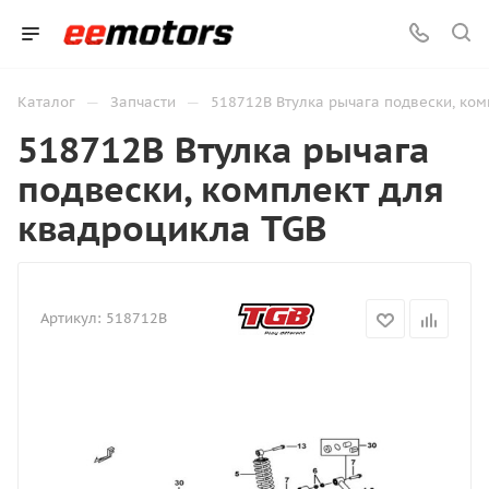
—
—
Каталог
Запчасти
518712B Втулка рычага подвески, ком
518712B Втулка рычага
подвески, комплект для
квадроцикла TGB
Артикул:
518712B