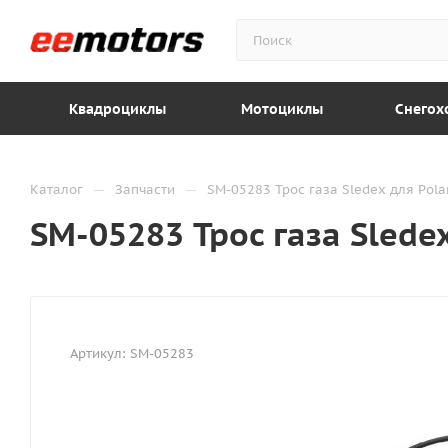
Квадроциклы
Мотоциклы
Снегох
—
—
Каталог
Запчасти
SM-05283 Трос газа Sledex для Polar
SM-05283 Трос газа Sledex
Артикул:
SM-05283