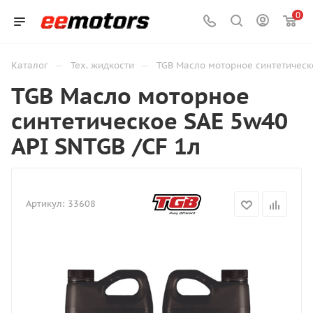
0
—
—
Каталог
Тех. жидкости
TGB Масло моторное синтетическ
TGB Масло моторное
синтетическое SAE 5w40
API SNTGB /CF 1л
Артикул:
33608