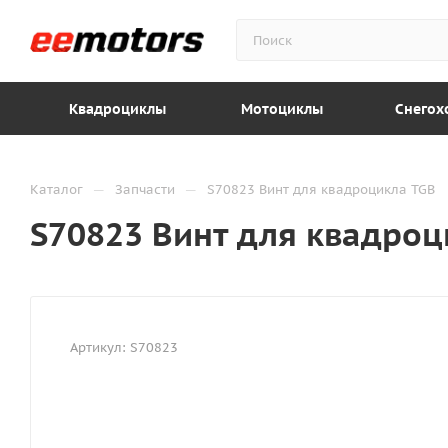
Квадроциклы
Мотоциклы
Снегох
—
—
Каталог
Запчасти
S70823 Винт для квадроцикла TGB
S70823 Винт для квадроц
Артикул:
S70823