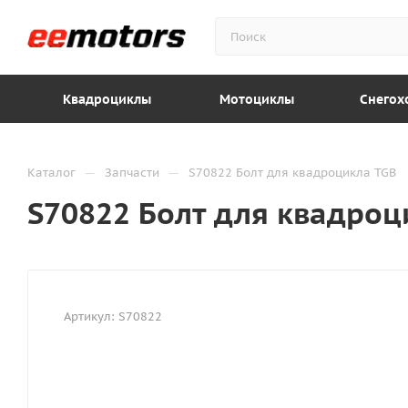
Квадроциклы
Мотоциклы
Снегох
—
—
Каталог
Запчасти
S70822 Болт для квадроцикла TGB
S70822 Болт для квадроц
Артикул:
S70822