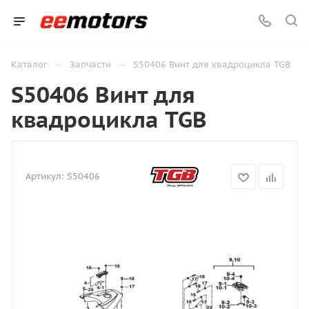
—
—
Каталог
Запчасти
S50406 Винт для квадроцикла TGB
S50406 Винт для
квадроцикла TGB
Артикул:
S50406