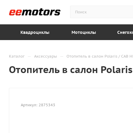
Квадроциклы
Мотоциклы
Снегох
—
—
Каталог
Аксессуары
Отопитель в салон Polaris / CAB 
Отопитель в салон Polaris
Артикул:
2875343