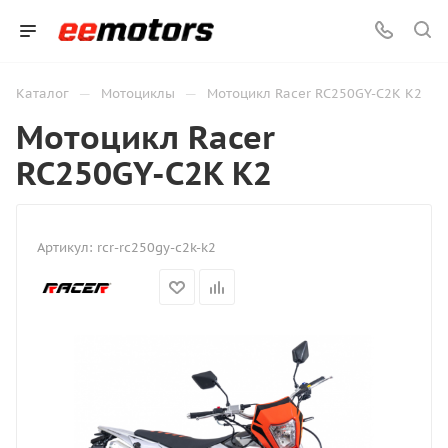
—
—
Каталог
Мотоциклы
Мотоцикл Racer RC250GY-C2K K2
Мотоцикл Racer
RC250GY-C2K K2
Артикул:
rcr-rc250gy-c2k-k2