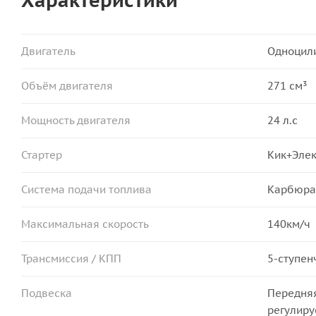
Двигатель
Одноцили
Объём двигателя
271 см³
Мощность двигателя
24 л.с
Стартер
Кик+Элек
Система подачи топлива
Карбюра
Максимальная скорость
140км/ч
Трансмиссия / КПП
5-ступен
Подвеска
Передняя
регулиру