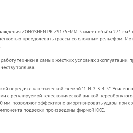
хлаждения ZONGSHEN PR ZS175FMM-5 имеет объём 271 см3 
 с лёгкостью преодолевать трассы со сложным рельефом. Мо
.
аботу техники в самых жёстких условиях эксплуатации, п
ачеству топлива.
ой передач с классической схемой “1-N-2-3-4-5”. Усиленн
нии с регулируемой телескопической вилкой перевёрнутого
0 мм, позволяют эффективно амортизировать удары при ез
компонента подвески произведены фирмой KKE.