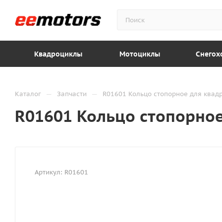
Квадроциклы
Мотоциклы
Снегох
—
—
Каталог
Запчасти
R01601 Кольцо стопорное для квад
R01601 Кольцо стопорно
Артикул:
R01601