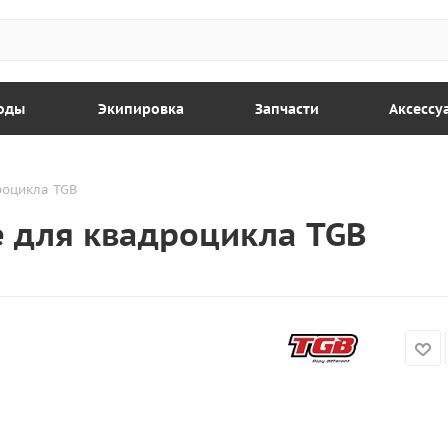
оды
Экипировка
Запчасти
Аксессу
роцикла TGB
е для квадроцикла TGB