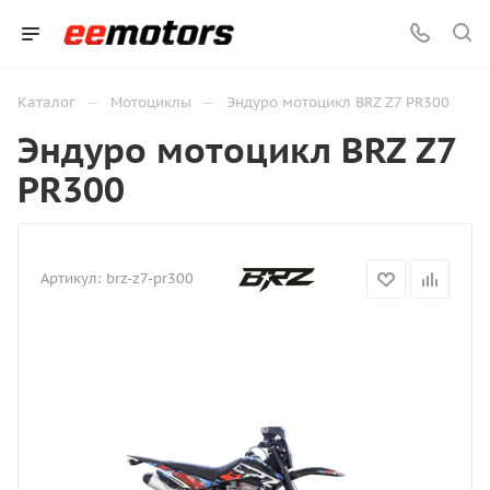
—
—
Каталог
Мотоциклы
Эндуро мотоцикл BRZ Z7 PR300
Эндуро мотоцикл BRZ Z7
PR300
Артикул:
brz-z7-pr300