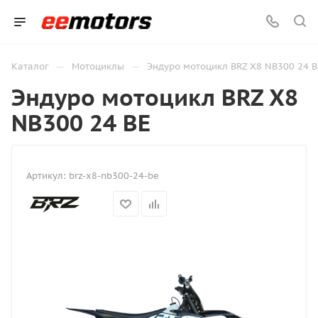
—
—
Каталог
Мотоциклы
Эндуро мотоцикл BRZ X8 NB300 24 B
Эндуро мотоцикл BRZ X8
NB300 24 BE
Артикул:
brz-x8-nb300-24-be