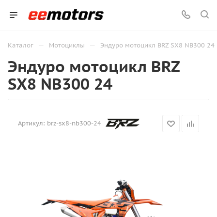
—
—
Каталог
Мотоциклы
Эндуро мотоцикл BRZ SX8 NB300 24
Эндуро мотоцикл BRZ
SX8 NB300 24
Артикул:
brz-sx8-nb300-24