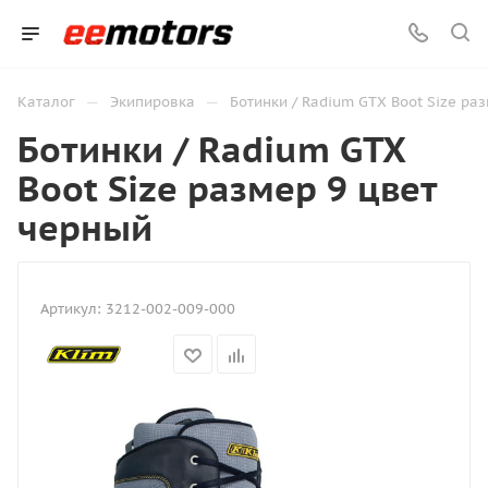
—
—
Каталог
Экипировка
Ботинки / Radium GTX Boot Size ра
Ботинки / Radium GTX
Boot Size размер 9 цвет
черный
Артикул:
3212-002-009-000