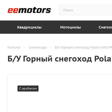
Квадроциклы
Мотоциклы
Снегох
—
—
Каталог
Снегоходы
Б/У Горный снегоход Polaris 850 
Б/У Горный снегоход Pola
С пробегом