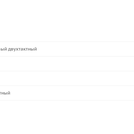
вый двухтактный
тный