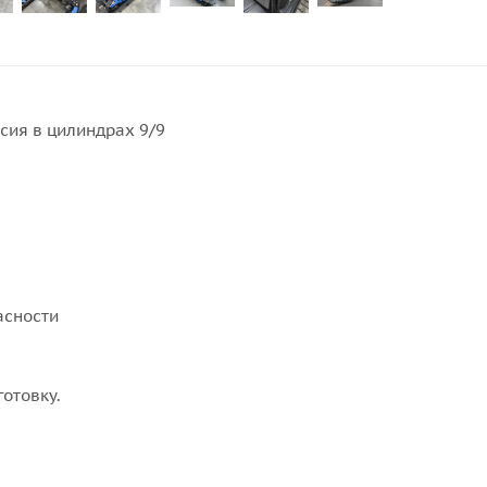
ссия в цилиндрах 9/9
асности
отовку.