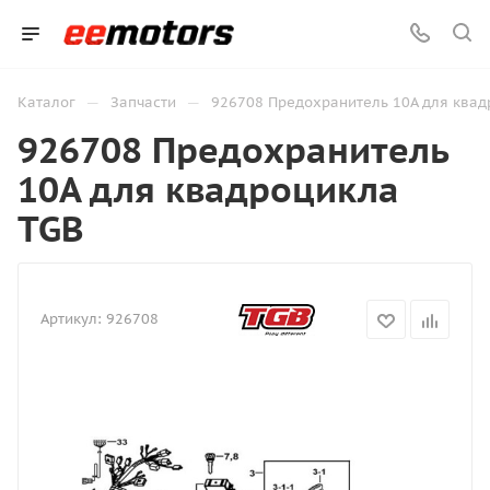
—
—
Каталог
Запчасти
926708 Предохранитель 10А для квад
926708 Предохранитель
10А для квадроцикла
TGB
Артикул:
926708