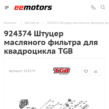
—
—
Каталог
Запчасти
924374 Штуцер масляного фильтра дл
924374 Штуцер
масляного фильтра для
квадроцикла TGB
Артикул:
924374