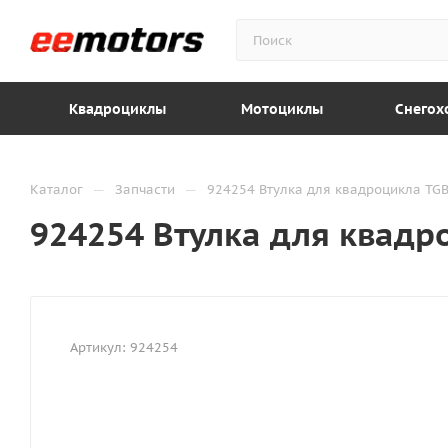
Квадроциклы
Мотоциклы
Снегох
—
—
Каталог
Запчасти
924254 Втулка для квадроцикла TG
924254 Втулка для квадр
Артикул:
924254