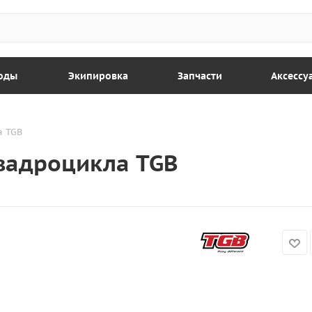
оды
Экипировка
Запчасти
Аксессу
а TGB
вадроцикла TGB