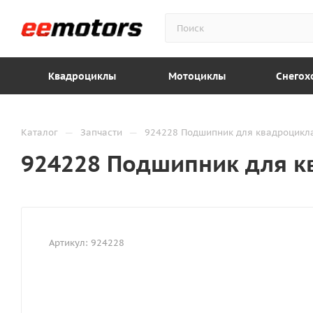
Квадроциклы
Мотоциклы
Снегох
—
—
Каталог
Запчасти
924228 Подшипник для квадроцикл
924228 Подшипник для к
Артикул:
924228