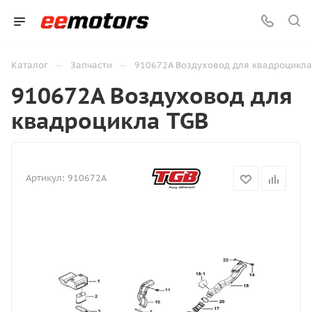
—
—
Каталог
Запчасти
910672A Воздуховод для квадроцикла
910672A Воздуховод для
квадроцикла TGB
Артикул:
910672A