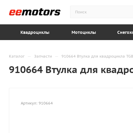
Квадроциклы
Мотоциклы
Снегох
—
—
Каталог
Запчасти
910664 Втулка для квадроцикла TG
910664 Втулка для квадр
Артикул:
910664