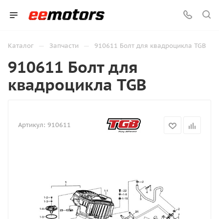
—
—
Каталог
Запчасти
910611 Болт для квадроцикла TGB
910611 Болт для
квадроцикла TGB
Артикул:
910611