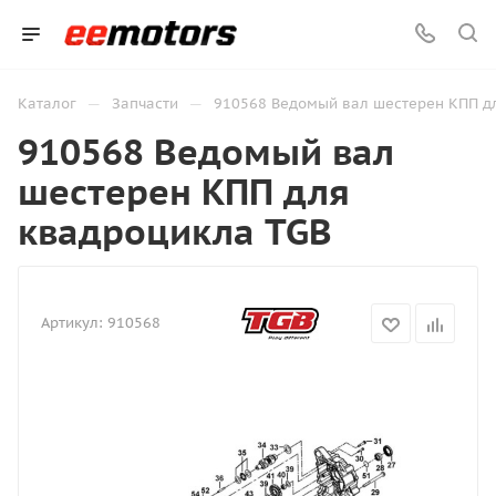
—
—
Каталог
Запчасти
910568 Ведомый вал шестерен КПП д
910568 Ведомый вал
шестерен КПП для
квадроцикла TGB
Артикул:
910568