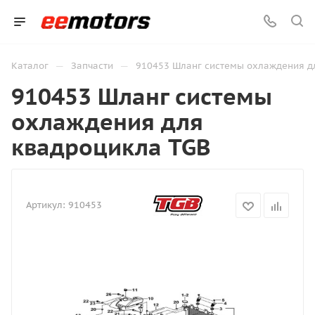
—
—
Каталог
Запчасти
910453 Шланг системы охлаждения д
910453 Шланг системы
охлаждения для
квадроцикла TGB
Артикул:
910453