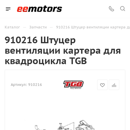
—
—
Каталог
Запчасти
910216 Штуцер вентиляции картера д
910216 Штуцер
вентиляции картера для
квадроцикла TGB
Артикул:
910216