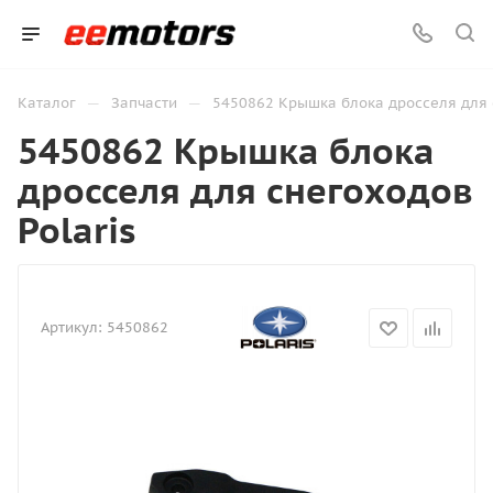
—
—
Каталог
Запчасти
5450862 Крышка блока дросселя для с
5450862 Крышка блока
дросселя для снегоходов
Polaris
Артикул:
5450862