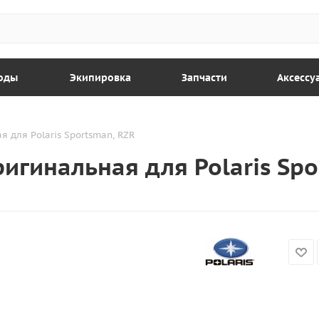
оды
Экипировка
Запчасти
Аксессу
 для Polaris Sportsman, RZR
игинальная для Polaris Spo