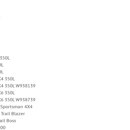
R
 350L
0L
0L
X4 350L
4X4 350L W938139
X6 350L
6X6 350L W938739
 Sportsman 4X4
Trail Blazer
ail Boss
300