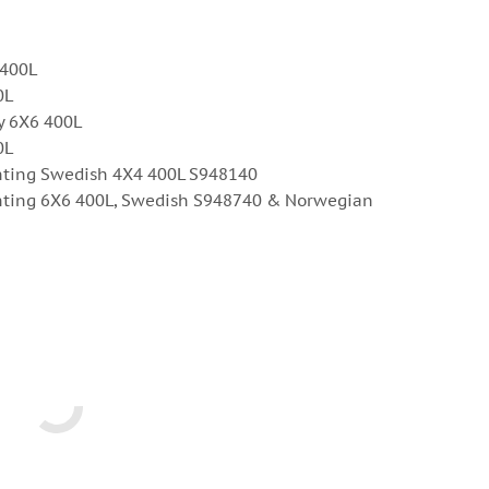
 400L
0L
y 6X6 400L
0L
ting Swedish 4X4 400L S948140
ting 6X6 400L, Swedish S948740 & Norwegian