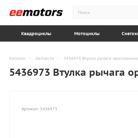
Квадроциклы
Мотоциклы
Снегох
—
—
Каталог
Запчасти
5436973 Втулка рычага оригинальная
5436973 Втулка рычага ор
Артикул:
5436973