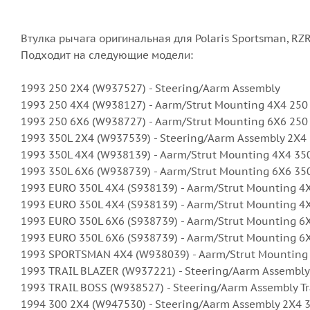
Втулка рычага оригинальная для Polaris Sportsman, RZ
Подходит на следующие модели:
1993 250 2X4 (W937527) - Steering/Aarm Assembly
1993 250 4X4 (W938127) - Aarm/Strut Mounting 4X4 250
1993 250 6X6 (W938727) - Aarm/Strut Mounting 6X6 250
1993 350L 2X4 (W937539) - Steering/Aarm Assembly 2X4
1993 350L 4X4 (W938139) - Aarm/Strut Mounting 4X4 35
1993 350L 6X6 (W938739) - Aarm/Strut Mounting 6X6 35
1993 EURO 350L 4X4 (S938139) - Aarm/Strut Mounting 4
1993 EURO 350L 4X4 (S938139) - Aarm/Strut Mounting 
1993 EURO 350L 6X6 (S938739) - Aarm/Strut Mounting 6
1993 EURO 350L 6X6 (S938739) - Aarm/Strut Mounting 
1993 SPORTSMAN 4X4 (W938039) - Aarm/Strut Mounting
1993 TRAIL BLAZER (W937221) - Steering/Aarm Assembly 
1993 TRAIL BOSS (W938527) - Steering/Aarm Assembly Tr
1994 300 2X4 (W947530) - Steering/Aarm Assembly 2X4 