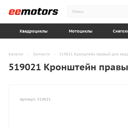
Квадроциклы
Мотоциклы
Снегох
—
—
Каталог
Запчасти
519021 Кронштейн правый для ква
519021 Кронштейн правы
Артикул:
519021