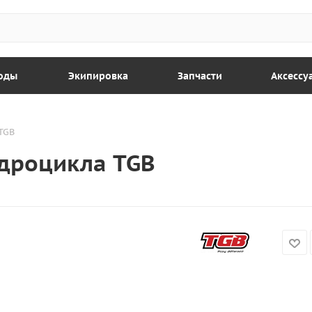
оды
Экипировка
Запчасти
Аксессу
TGB
адроцикла TGB