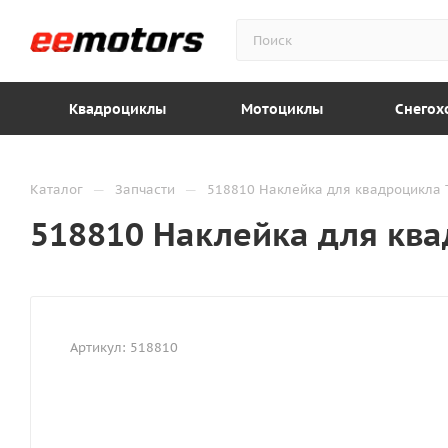
Квадроциклы
Мотоциклы
Снегох
—
—
Каталог
Запчасти
518810 Наклейка для квадроцикла 
518810 Наклейка для кв
Артикул:
518810