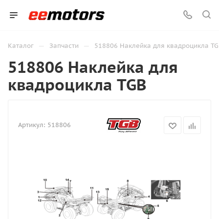
—
—
Каталог
Запчасти
518806 Наклейка для квадроцикла TG
518806 Наклейка для
квадроцикла TGB
Артикул:
518806