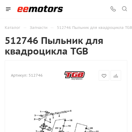
—
—
Каталог
Запчасти
512746 Пыльник для квадроцикла TGB
512746 Пыльник для
квадроцикла TGB
Артикул:
512746