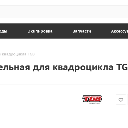
оды
Экипировка
Запчасти
Аксессу
я квадроцикла TGB
ельная для квадроцикла T