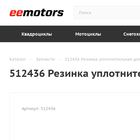
Квадроциклы
Мотоциклы
Снегох
—
—
Каталог
Запчасти
512436 Резинка уплотнительная дл
512436 Резинка уплотнит
Артикул:
512436