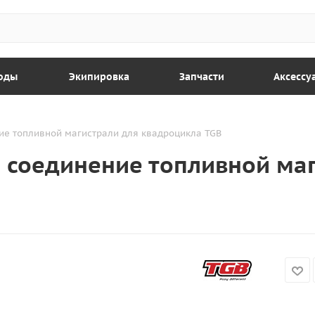
оды
Экипировка
Запчасти
Аксессу
е топливной магистрали для квадроцикла TGB
 соединение топливной маг