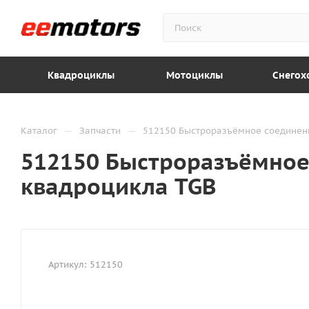
Квадроциклы
Мотоциклы
Снегох
—
—
Каталог
Запчасти
512150 Быстроразъёмное соединени
512150 Быстроразъёмное
квадроцикла TGB
Артикул:
512150