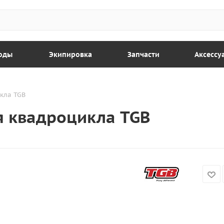
оды
Экипировка
Запчасти
Аксессу
кла TGB
я квадроцикла TGB