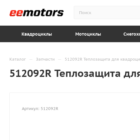
Квадроциклы
Мотоциклы
Снегох
—
—
Каталог
Запчасти
512092R Теплозащита для квадроци
512092R Теплозащита дл
Артикул:
512092R