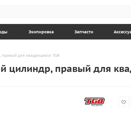
оды
Экипировка
Запчасти
Аксессу
, правый для квадроцикла TGB
ой цилиндр, правый для кв