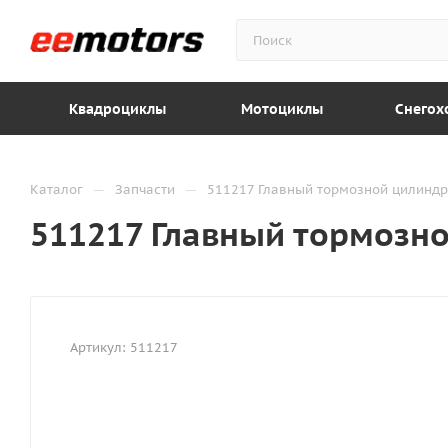
Квадроциклы
Мотоциклы
Снегох
—
—
Каталог
Запчасти
511217 Главный тормозной цилиндр
511217 Главный тормозн
Артикул:
511217