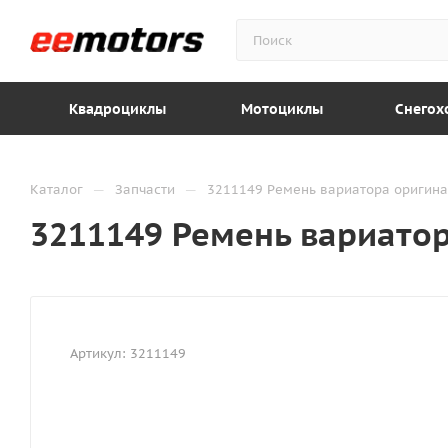
Квадроциклы
Мотоциклы
Снегох
—
—
Каталог
Запчасти
3211149 Ремень вариатора оригинал
3211149 Ремень вариатор
Артикул:
3211149