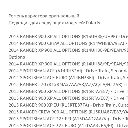
Ремень вариатора оригинальный
Подходит для следующих моделей: Polaris
2013 RANGER 900 XP ALL OPTIONS (R13UH88/UH9E) - Drive 
2014 RANGER 900 CREW ALL OPTIONS (R14WH88A/9EA) - Dr
2014 RANGER XP 900 ALL OPTIONS (R14UH88/9E/9EAN/9EAI
Options
2014 RANGER XP 900 ALL OPTIONS (R14UH88/9E/9EAN/9EAI/
2014 SPORTSMAN ACE (A14BH33AJ) - Drive Train, Seconda
2014 SPORTSMAN ACE EURO (A14BH33FJ) - Drive Train, Se
2015 RANGER 570 (R15RMA57AA/AR/AZ/AC/LA/H57AR) - Dr
2015 RANGER 900 XP ALL OPTIONS (R15RTA/E87) - Drive Tr
2015 RANGER 900 XP ALL OPTIONS (R15RTA/E87) - Drive Tr
2015 RANGER 900 XP EU (R15RTE87FA) - Drive Train, Clut
2015 RANGER CREW 900 ALL OPTIONS (R15RUA87/E87/YAA/Z
2015 SPORTSMAN ACE 325 EFI (A15DAA32AA/AJ) - Drive Tr
2015 SPORTSMAN ACE 325 EURO (A15DAA32EA/EJ) - Drive 