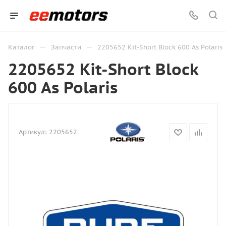
—
—
Каталог
Запчасти
2205652 Kit-Short Block 600 As Polaris
2205652 Kit-Short Block
600 As Polaris
Артикул:
2205652